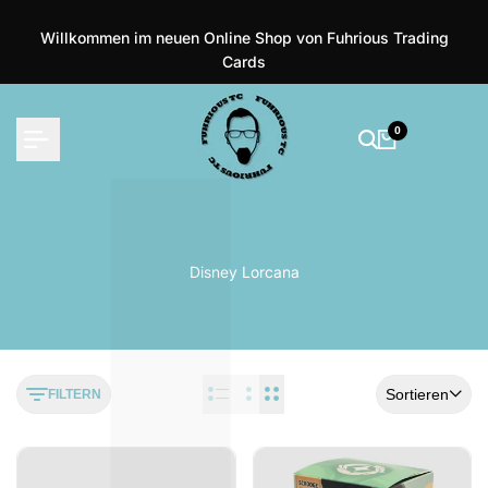
Zum
Inhalt
Willkommen im neuen Online Shop von Fuhrious Trading
springen
Cards
0
Disney Lorcana
Sortieren
FILTERN