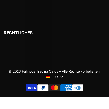
Vorbestellen
Magic: The Gathering
Pokémon
RECHTLICHES
Riftbound
Weitere TCGs
Impressum
Zubehör
Datenschutz
Merchandise
Widerrufsrecht
Events
© 2026
Fuhrious Trading Cards
– Alle Rechte vorbehalten.
Versandbedingungen
EUR
AGB