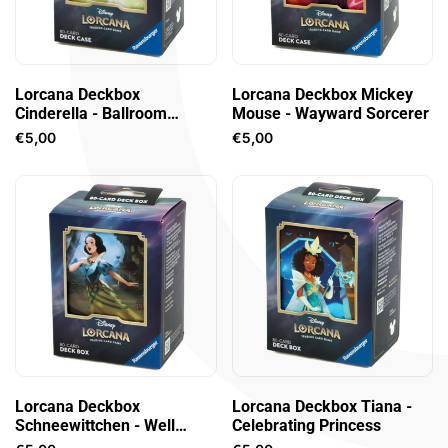
In den Warenkorb legen
In den Warenkorb legen
Lorcana Deckbox
Lorcana Deckbox Mickey
Cinderella - Ballroom
Mouse - Wayward Sorcerer
Sensation
Verkaufspreis
€5,00
Verkaufspreis
€5,00
In den Warenkorb legen
In den Warenkorb legen
Lorcana Deckbox
Lorcana Deckbox Tiana -
Schneewittchen - Well
Celebrating Princess
Wisher