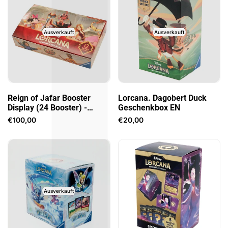
Ausverkauft
Ausverkauft
Reign of Jafar Booster
Lorcana. Dagobert Duck
Display (24 Booster) -
Geschenkbox EN
Englisch
Verkaufspreis
€100,00
Verkaufspreis
€20,00
Ausverkauft