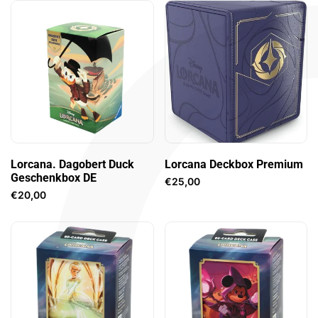
In den Warenkorb legen
In den Warenkorb legen
Lorcana. Dagobert Duck
Lorcana Deckbox Premium
Geschenkbox DE
Verkaufspreis
€25,00
Verkaufspreis
€20,00