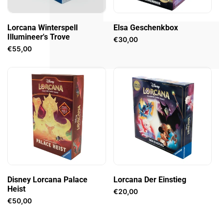
In den Warenkorb legen
Lorcana Winterspell
Elsa Geschenkbox
Illumineer's Trove
Verkaufspreis
€30,00
Verkaufspreis
€55,00
In den Warenkorb legen
In den Warenkorb legen
Disney Lorcana Palace
Lorcana Der Einstieg
Heist
Verkaufspreis
€20,00
Verkaufspreis
€50,00